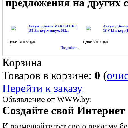
предложения на других 
Аккум. рубанок MAKITA DKP
Аккум. рубан
181 Z в кор.+ аккум. 632...
18 V-LI в кор. (1
Цена:
1400.68
руб.
Цена:
800.00
руб.
Подробнее...
Корзина
Товаров в корзине:
0
(
очи
Перейти к заказу
Объявление от WWW.by:
Создайте свой Интернет 
И размещайте тут свою рекламу бе