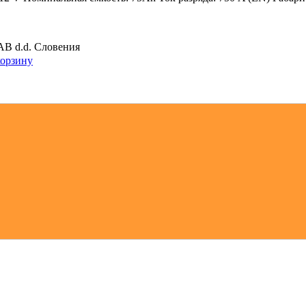
B d.d. Словения
корзину