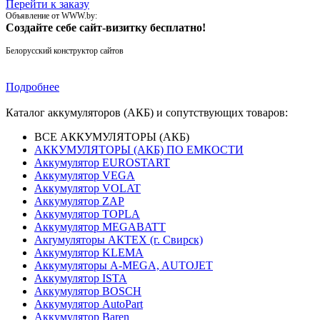
Перейти к заказу
Объявление от WWW.by:
Создайте себе сайт-визитку бесплатно!
Белорусский конструктор сайтов
Подробнее
Каталог аккумуляторов (АКБ) и сопутствующих товаров:
ВСЕ АККУМУЛЯТОРЫ (АКБ)
АККУМУЛЯТОРЫ (АКБ) ПО ЕМКОСТИ
Аккумулятор EUROSTART
Аккумулятор VEGA
Аккумулятор VOLAT
Аккумулятор ZAP
Аккумулятор TOPLA
Аккумулятор MEGABATT
Акrумуляторы АКТЕХ (г. Свирск)
Аккумулятор KLEMA
Аккумуляторы A-MEGA, AUTOJET
Аккумулятор ISTA
Аккумулятор BOSCH
Аккумулятор AutoPart
Аккумулятор Baren