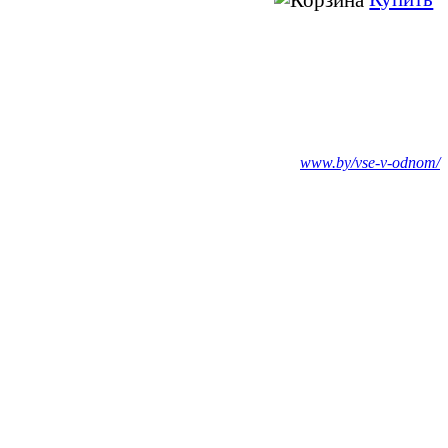
www.by/vse-v-odnom/